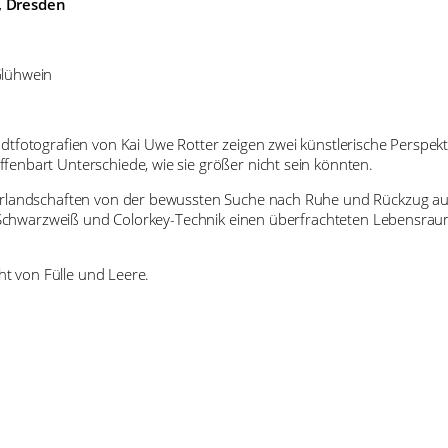
, Dresden
Glühwein
tfotografien von Kai Uwe Rotter zeigen zwei künstlerische Perspekt
enbart Unterschiede, wie sie größer nicht sein könnten.
ierlandschaften von der bewussten Suche nach Ruhe und Rückzug au
in Schwarzweiß und Colorkey-Technik einen überfrachteten Lebensrau
ht von Fülle und Leere.