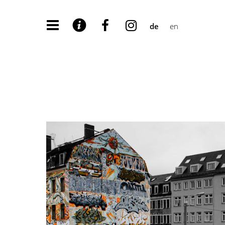
de
en