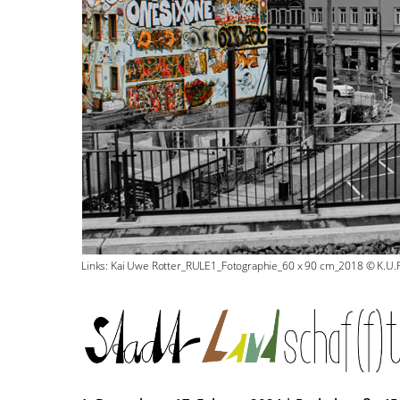
Links: Kai Uwe Rotter_RULE1_Fotographie_60 x 90 cm_2018 © K.U.