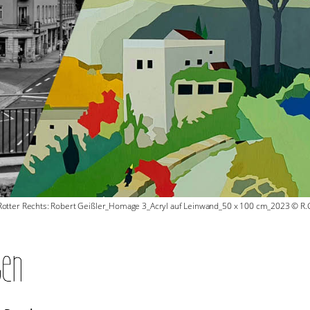
Rotter Rechts: Robert Geißler_Homage 3_Acryl auf Leinwand_50 x 100 cm_2023 © R.